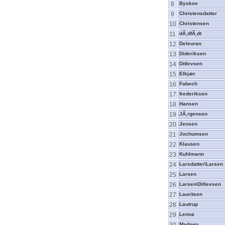
8
Byskov
9
Christensdatter
10
Christensen
11
dÃ¸dfÃ¸dt
12
Deleuran
13
Dideriksen
14
Ditlevsen
15
Elkjær
16
Fabech
17
frederiksen
18
Hansen
19
JÃ¸rgensen
20
Jensen
21
Jochumsen
22
Klausen
23
Kuhlmann
24
Larsdatter\Larsen
25
Larsen
26
Larsen\Ditlevsen
27
Lauritsen
28
Lautrup
29
Lenna
30
Madsen