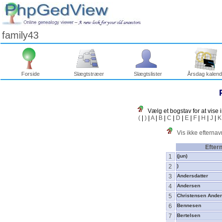
family43
Forside
Slægtstræer
Slægtslister
Årsdag kalend
Vælg et bogstav for at vise 
(
|
)
|
A
|
B
|
C
|
D
|
E
|
F
|
H
|
J
|
K
Vis ikke efternav
Efter
1
‎(jun)‎
2
)
3
Andersdatter
4
Andersen
5
Christensen Ander
6
Bennesen
7
Bertelsen