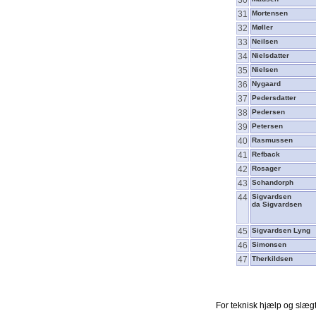
31
Mortensen
32
Møller
33
Neilsen
34
Nielsdatter
35
Nielsen
36
Nygaard
37
Pedersdatter
38
Pedersen
39
Petersen
40
Rasmussen
41
Refback
42
Rosager
43
Schandorph
44
Sigvardsen
da Sigvardsen
45
Sigvardsen Lyng
46
Simonsen
47
Therkildsen
For teknisk hjælp og slæ