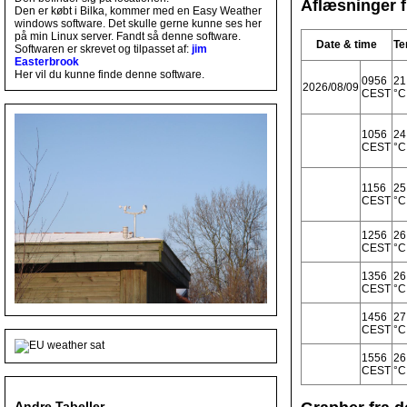
Aflæsninger f
Den er købt i Bilka, kommer med en Easy Weather
windows software. Det skulle gerne kunne ses her
på min Linux server. Fandt så denne software.
Date & time
T
Softwaren er skrevet og tilpasset af:
jim
Easterbrook
Her vil du kunne finde denne software.
0956
21
2026/08/09
CEST
°C
1056
24
CEST
°C
1156
25
CEST
°C
1256
26
CEST
°C
1356
26
CEST
°C
1456
27
CEST
°C
1556
26
CEST
°C
Andre Tabeller