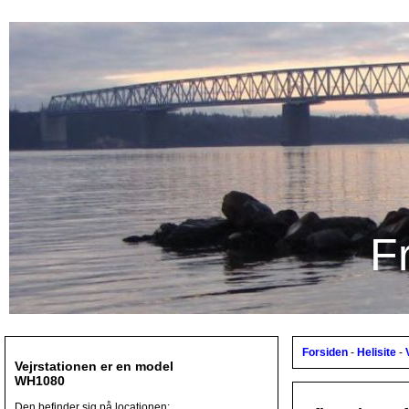
F
Forsiden
-
Helisite
-
Vejrstationen er en model
WH1080
Den befinder sig på locationen: